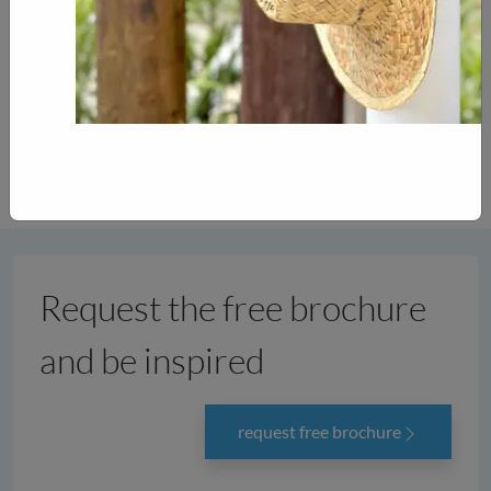
We aim to deliver your order to your home within 2
to 4 weeks. More information about our delivery
times and delivery can be found on the “delivery
time & delivery” page.
pick up possible
Request the free brochure
and be inspired
request free brochure