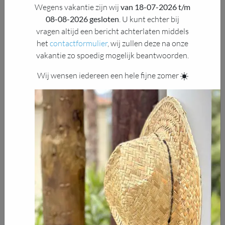
Wegens vakantie zijn wij
van 18-07-2026 t/m
08-08-2026 gesloten
. U kunt echter bij
Material & colour
vragen altijd een bericht achterlaten middels
het
contactformulier
, wij zullen deze na onze
Stainless steel/Inox Aisi
vakantie zo spoedig mogelijk beantwoorden.
€ 0,-
316
Wij wensen iedereen een hele fijne zomer
Coating RAL9005 matt
€ 85,-
fine structure
Other RAL colour
€ 280,-
order
in stock