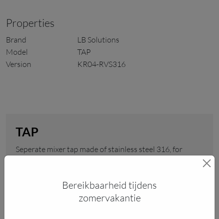
properties
brand
LB Solutions
model
TAP
version
KR04-RVS316
TAP
Seperate mixer tap made of stainless steel 316, for
indoor and outdoor use.
Bereikbaarheid tijdens
€ 595,-
zomervakantie
incl. 21% tax
payment info