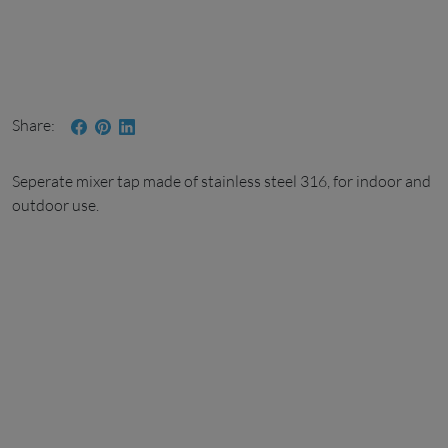
Share
Seperate Hydrant (wheeltap) R
Seperate mixer tap made of stainless steel 316, for indoor and
outdoor use.