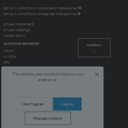
terms & conditions consumers (metaalunie)
terms & conditions companies (metaalunie)
privacy statement
privacy settings
review policy
OUTDOOR SHOWERS
resellers
velum
volutus
alto
cumulus
calvus
This website uses cookies to improve your
udus
experience.
cirro
cirrus
stratus
arcus
I don't agree
I agree
INFORMATION
delivery time & delivery
Manage consent
installation & safety