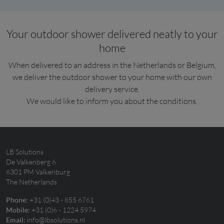
Your outdoor shower delivered neatly to your
home
When delivered to an address in the Netherlands or Belgium,
we deliver the outdoor shower to your home with our own
delivery service.
We would like to inform you about the conditions.
LB Solutions
De Valkenberg 6
6301 PM Valkenburg
The Netherlands
+31 (0)43 - 855 6761
Phone:
+31 (0)6 - 1224 5974
Mobile:
info@lbsolutions.nl
Email: