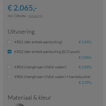
€ 2.065,-
incl. 21% btw
betaalinfo
uitvoering
KR01 (één enkele aansluiting)
€ 1.895,-
KR02 (één enkele aansluiting ECO-push)
€ 2.065,-
KR03 (mengkraan (W&K water))
€ 2.095,-
KR06 (mengkraan (W&K water) + handdouche)
€ 2.395,-
Materiaal & kleur