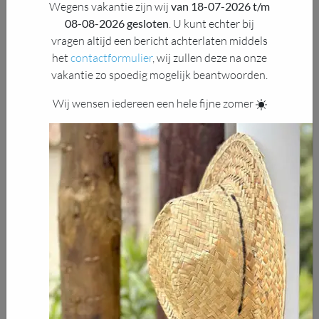
Wegens vakantie zijn wij
van 18-07-2026 t/m
08-08-2026 gesloten
. U kunt echter bij
vragen altijd een bericht achterlaten middels
het
contactformulier
, wij zullen deze na onze
vakantie zo spoedig mogelijk beantwoorden.
Wij wensen iedereen een hele fijne zomer
Delen
één enkele aansluiting ECO-push in zwart (KR02)
Calvus LB31 KR02
De Calvus is de coolste uitvoering in onze lijn ronde
buitendouches. De combinatie van vorm en materiaal maakt
hem een echte eyecatcher in zowel RVS als zwart!
Al onze buitendouches zijn naar wens samen te stellen met
extra opties en accessoires. Maak uw Calvus buitendouche
dus zo eenvoudig of uitgebreid als u wenst en laat het
genieten beginnen!
Calvus LB31 KR02
Materiaalgebruik