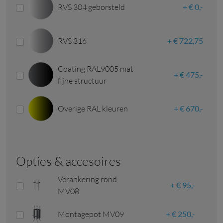
RVS 304 geborsteld
€ 0,-
RVS 316
€ 722,75
Coating RAL9005 mat
€ 475,-
fijne structuur
Overige RAL kleuren
€ 670,-
opties & accesoires
Verankering rond
€ 95,-
MV08
Montagepot MV09
€ 250,-