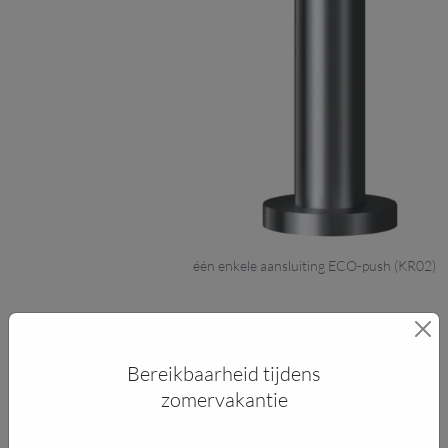
één enkele aansluiting ECO-push (KR02)
Bereikbaarheid tijdens
zomervakantie