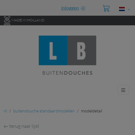
Ga direct naar de hoofdinhoud van deze pagina.
inloggen
MADE IN HOLLAND
nl
buitendouche standaardmodellen
modeldetail
terug naar lijst