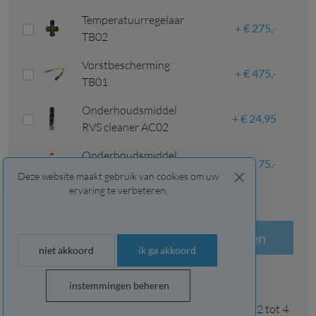
Temperatuurregelaar
€ 275,-
TB02
Vorstbescherming
€ 475,-
TB01
Onderhoudsmiddel
€ 24,95
RVS cleaner AC02
Onderhoudsmiddel
€ 75,-
Plus 3000 AC03
Deze website maakt gebruik van cookies om uw
ervaring te verbeteren.
bestellen
offerte genereren
niet akkoord
ik ga akkoord
instemmingen beheren
op voorraad
Wij streven ernaar om uw bestelling binnen 2 tot 4