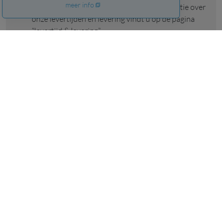
meer info
weken bij u thuis te bezorgen. Meer informatie over
onze levertijden en levering vindt u op de pagina
“levertijd & levering”.
afhalen mogelijk