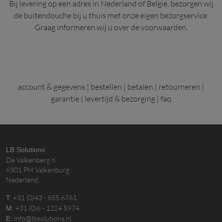
Bij levering op een adres in Nederland of België, bezorgen wij
de buitendouche bij u thuis met onze eigen bezorgservice.
Graag informeren wij u over de voorwaarden.
account & gegevens
|
bestellen
|
betalen
|
retourneren
|
garantie
|
levertijd & bezorging
|
faq
LB Solutions
De Valkenberg 6
6301 PM Valkenburg
Nederland
+31 (0)43 - 855 6761
T:
+31 (0)6 - 1224 5974
M:
info@lbsolutions.nl
E: