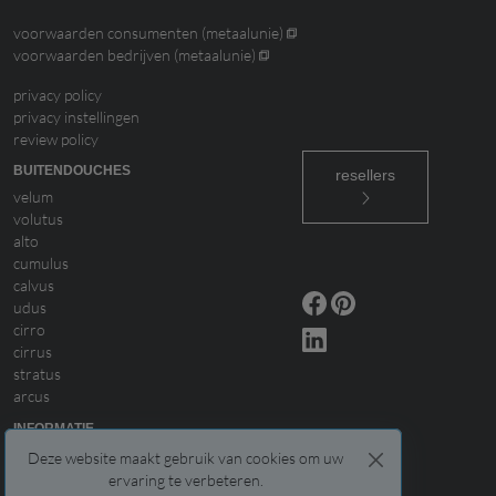
voorwaarden consumenten (metaalunie)
voorwaarden bedrijven (metaalunie)
privacy policy
privacy instellingen
review policy
BUITENDOUCHES
resellers
velum
volutus
alto
cumulus
calvus
udus
cirro
cirrus
stratus
arcus
INFORMATIE
levertijd & bezorging
Deze website maakt gebruik van cookies om uw
installatie & veiligheid
ervaring te verbeteren.