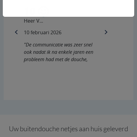
10
Heer V...
10 februari 2026
previous
next
"De communicatie was zeer snel
ook nadat ik na enkele jaren een
probleem had met de douche,
werd dit snel en vakkundig
opgelos..."
Uw buitendouche netjes aan huis geleverd