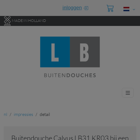
Ga direct naar de hoofdinhoud van deze pagina.
inloggen
MADE IN HOLLAND
nl
impressies
detail
Buitendouche Calvus LB31 KR03 bij een