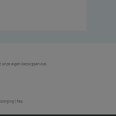
n..."
t onze eigen bezorgservice.
ezorging
|
faq