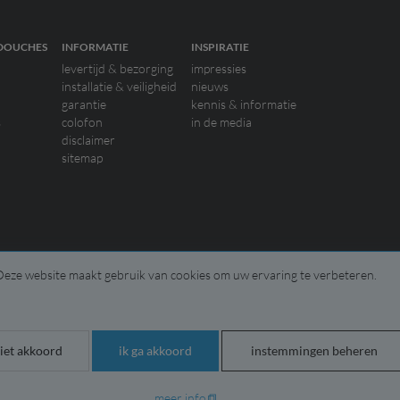
DOUCHES
INFORMATIE
INSPIRATIE
levertijd & bezorging
impressies
installatie & veiligheid
nieuws
garantie
kennis & informatie
s
colofon
in de media
disclaimer
sitemap
Deze website maakt gebruik van cookies om uw ervaring te verbeteren.
iet akkoord
ik ga akkoord
instemmingen beheren
meer info