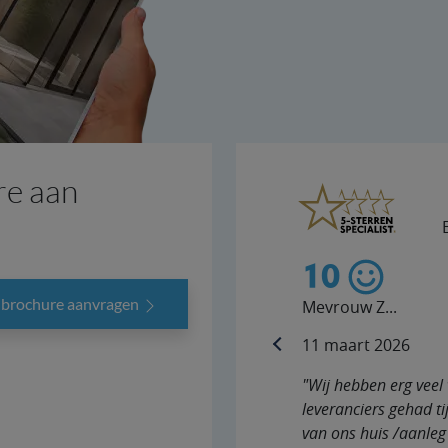
re aan
10
s brochure aanvragen
Mevrouw Z...
11 maart 2026
previous
"Wij hebben erg veel 
leveranciers gehad t
van ons huis /aanleg