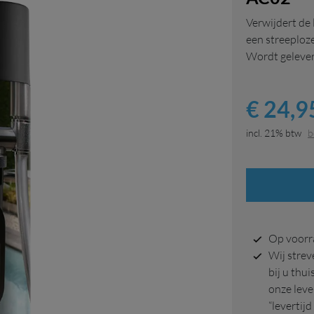
Verwijdert de 
een streeploz
Wordt gelever
€ 24,9
incl. 21% btw
b
op voor
Wij streven ernaar om u bestelling binnen 2 á 4 weken
bij u thu
onze leve
“levertijd