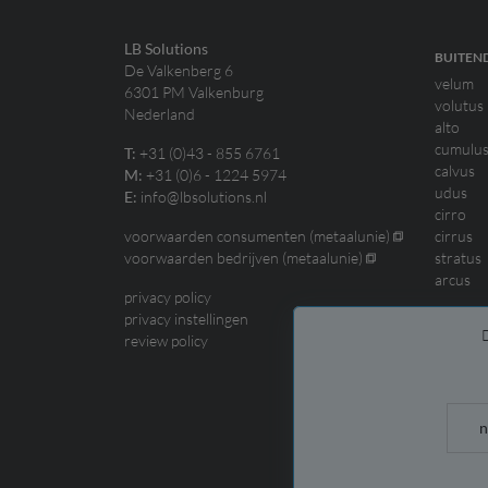
LB Solutions
BUITEN
De Valkenberg 6
velum
6301 PM Valkenburg
volutus
Nederland
alto
cumulu
+31 (0)43 - 855 6761
T:
calvus
+31 (0)6 - 1224 5974
M:
udus
info@lbsolutions.nl
E:
cirro
voorwaarden consumenten (metaalunie)
cirrus
voorwaarden bedrijven (metaalunie)
stratus
arcus
privacy policy
privacy instellingen
review policy
n