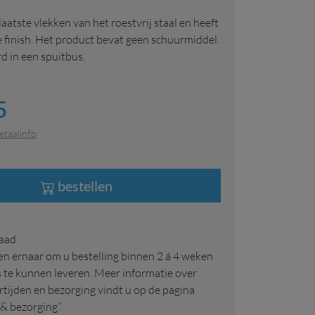
laatste vlekken van het roestvrij staal en heeft
e finish. Het product bevat geen schuurmiddel.
d in een spuitbus.
5
etaalinfo
bestellen
raad
is te kunnen leveren. Meer informatie over
rtijden en bezorging vindt u op de pagina
 & bezorging”.