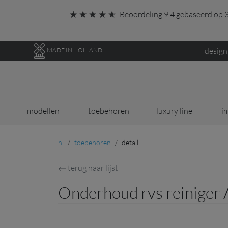
Ga direct naar de hoofdinhoud van deze pagina.
Beoordeling 9.4 gebaseerd op 3
design
MADE IN HOLLAND
modellen
toebehoren
luxury line
i
nl
toebehoren
detail
terug naar lijst
Onderhoud rvs reiniger