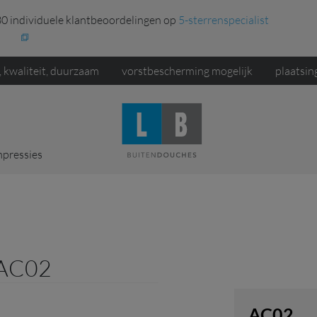
0 individuele klantbeoordelingen op
5-sterrenspecialist
, kwaliteit, duurzaam
vorstbescherming mogelijk
plaatsin
mpressies
 AC02
AC02