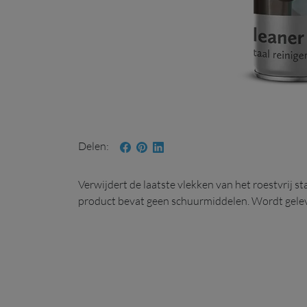
Delen
Onderhoud rvs reiniger
Verwijdert de laatste vlekken van het roestvrij st
product bevat geen schuurmiddelen. Wordt gelev