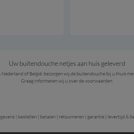
Buitendouches staat i
Uw buitendouche netjes aan huis geleverd
in Nederland of België, bezorgen wij de buitendouche bij u thuis me
Graag informeren wij u over de voorwaarden.
egevens
|
bestellen
|
betalen
|
retourneren
|
garantie
|
levertijd & b