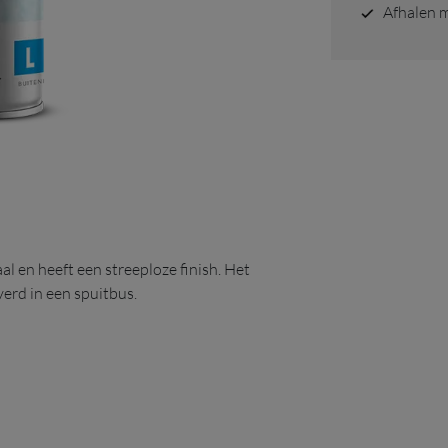
afhalen 
 AC02
aal en heeft een streeploze finish. Het
erd in een spuitbus.
Bereikbaarheid tijdens zomervakantie