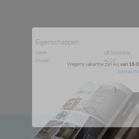
Wegens vakantie zijn wij
van 18-0
contactfo
eigenschappen
merk
LB Solutions
model
AC02