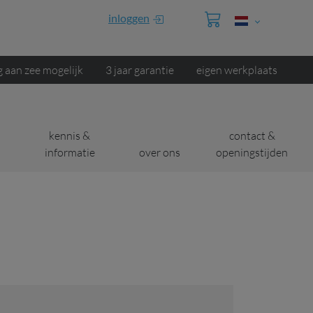
inloggen
g aan zee mogelijk
3 jaar garantie
eigen werkplaats
kennis &
contact &
informatie
over ons
openingstijden