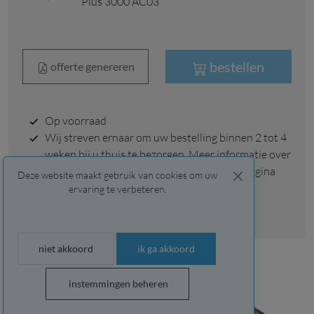
Plus 3000 AC03
bestellen
offerte genereren
op voorraad
Wij streven ernaar om uw bestelling binnen 2 tot 4
weken bij u thuis te bezorgen. Meer informatie over
onze levertijden en levering vindt u op de pagina
Deze website maakt gebruik van cookies om uw
“levertijd & levering”.
ervaring te verbeteren.
afhalen mogelijk
niet akkoord
ik ga akkoord
instemmingen beheren