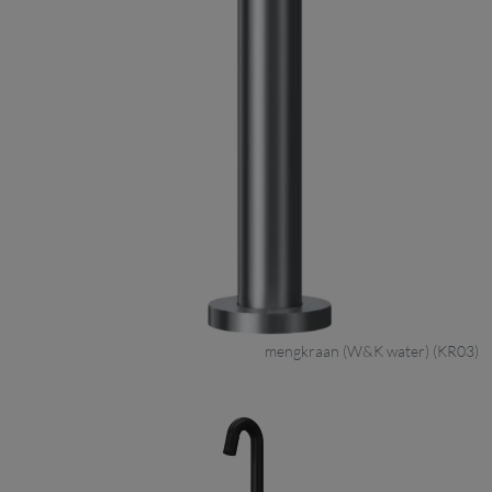
mengkraan (W&K water) (KR03)