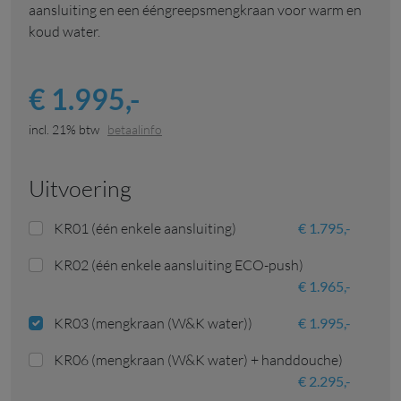
aansluiting en een ééngreepsmengkraan voor warm en
koud water.
€ 1.995,-
incl. 21% btw
betaalinfo
uitvoering
KR01 (één enkele aansluiting)
€ 1.795,-
KR02 (één enkele aansluiting ECO-push)
€ 1.965,-
KR03 (mengkraan (W&K water))
€ 1.995,-
KR06 (mengkraan (W&K water) + handdouche)
€ 2.295,-