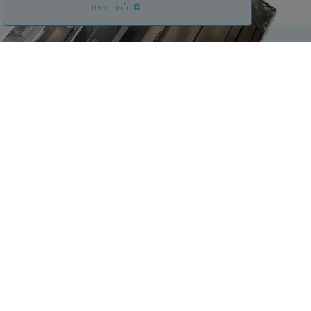
meer info
Vraag de gratis brochure
aan
en laat u inspireren!
gratis brochure aanvragen