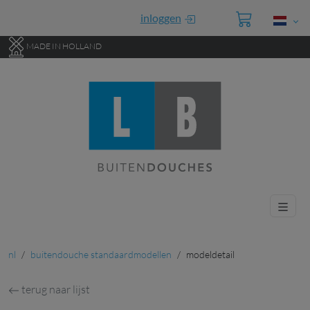
Ga direct naar de hoofdinhoud van deze pagina.
inloggen
MADE IN HOLLAND
nl
buitendouche standaardmodellen
modeldetail
terug naar lijst