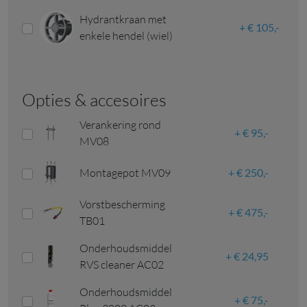
Hydrantkraan met
€ 105,-
enkele hendel (wiel)
opties & accesoires
Verankering rond
€ 95,-
MV08
Montagepot MV09
€ 250,-
Vorstbescherming
€ 475,-
TB01
Onderhoudsmiddel
€ 24,95
RVS cleaner AC02
Onderhoudsmiddel
€ 75,-