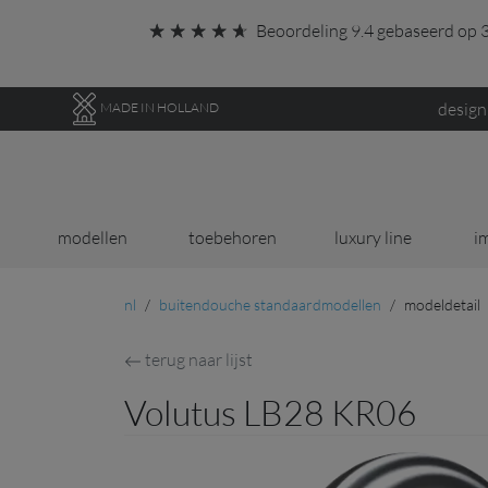
Ga direct naar de hoofdinhoud van deze pagina.
Beoordeling 9.4 gebaseerd op 3
design
MADE IN HOLLAND
modellen
toebehoren
luxury line
i
nl
buitendouche standaardmodellen
modeldetail
terug naar lijst
Volutus LB28 KR06