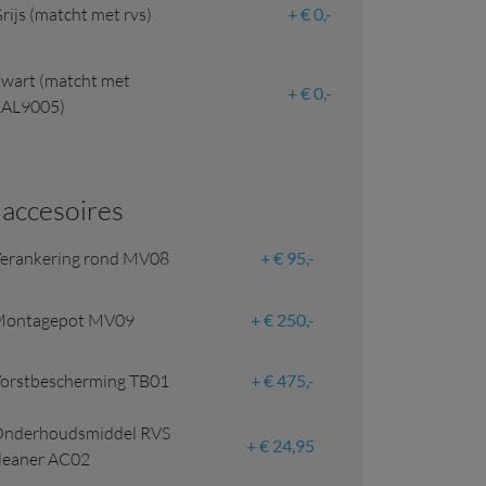
rijs (matcht met rvs)
€ 0,-
wart (matcht met
€ 0,-
RAL9005)
& accesoires
erankering rond MV08
€ 95,-
Montagepot MV09
€ 250,-
orstbescherming TB01
€ 475,-
nderhoudsmiddel RVS
€ 24,95
leaner AC02