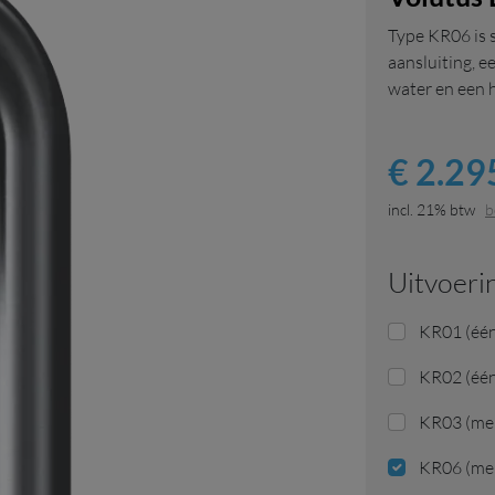
Type KR06 is 
aansluiting, 
water en een
€ 2.295
incl. 21% btw
b
uitvoeri
KR01 (één
KR02 (één
KR03 (me
KR06 (me