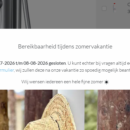
O
offerte
Bereikbaarheid tijdens zomervakantie
Wij streven ernaar om uw bestelling binnen 2 tot 4
7-2026 t/m 08-08-2026 gesloten
. U kunt echter bij vragen altijd
weken bij
rmulier
, wij zullen deze na onze vakantie zo spoedig mogelijk bea
onze leve
Wij wensen iedereen een hele fijne zomer
“levertijd