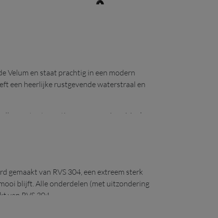
de Velum en staat prachtig in een modern
iting ECO-
één enkele aansluiting ECO-
ft een heerlijke rustgevende waterstraal en
push in zwart (KR02)
ellen met extra opties en accessoires. Maak
gebreid als u wenst en laat het genieten
ard gemaakt van RVS 304, een extreem sterk
mooi blijft. Alle onderdelen (met uitzondering
ater) in
kt van RVS 304.
ansluiting, een ééngreepsmengkraan voor warm
uitenruimte aan zee of op een boot te