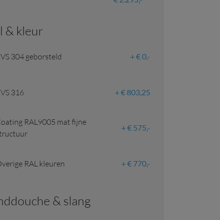
al & kleur
VS 304 geborsteld
€ 0,-
VS 316
€ 803,25
oating RAL9005 mat fijne
€ 575,-
tructuur
verige RAL kleuren
€ 770,-
anddouche & slang