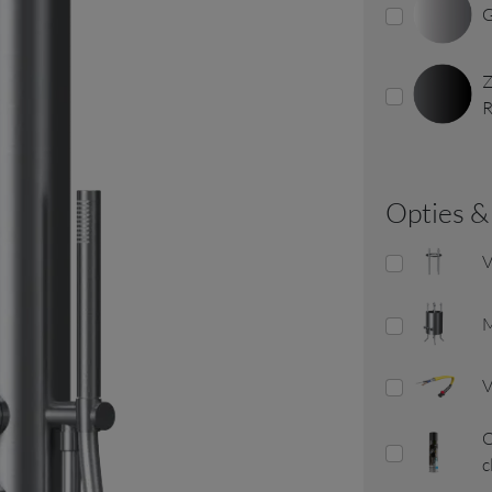
G
Z
opties 
V
V
O
c