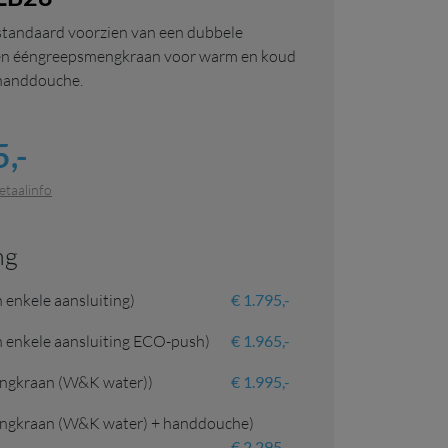
standaard voorzien van een dubbele
een ééngreepsmengkraan voor warm en koud
 handdouche.
,-
etaalinfo
ng
 enkele aansluiting)
€ 1.795,-
 enkele aansluiting ECO-push)
€ 1.965,-
ngkraan (W&K water))
€ 1.995,-
ngkraan (W&K water) + handdouche)
€ 2.295,-