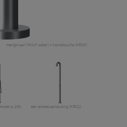
mengkraan (W&K water) + handdouche (KR06)
 model is 180
één enkele aansluiting (KR01)