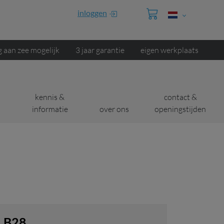
inloggen
g aan zee mogelijk
3 jaar garantie
eigen werkplaats
kennis &
contact &
informatie
over ons
openingstijden
 LB28