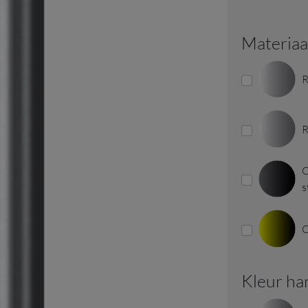
Materia
R
R
C
s
O
Kleur h