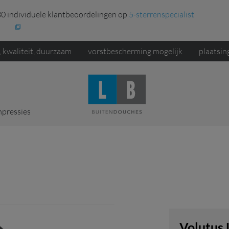
0 individuele klantbeoordelingen op
5-sterrenspecialist
, kwaliteit, duurzaam
vorstbescherming mogelijk
plaatsin
mpressies
Volutus