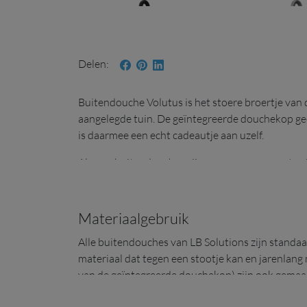
Delen
Volutus LB28 KR06
Buitendouche Volutus is het stoere broertje van 
één enkele aansluiting in zwart
één enkele aanslu
aangelegde tuin. De geïntegreerde douchekop gee
(KR01)
push (KR02)
is daarmee een echt cadeautje aan uzelf.
Al onze buitendouches zijn naar wens samen te st
uw Volutus buitendouche dus zo eenvoudig of uit
beginnen!
Volutus LB28 KR06
Materiaalgebruik
Alle buitendouches van LB Solutions zijn standa
materiaal dat tegen een stootje kan en jarenlang 
mengkraan (W&K water) (KR03)
mengkraan (W&K w
van de geïntegreerde douchekop) zijn ook gemaa
Type KR06 is standaard voorzien van een dubbele a
zwart (KR03)
en koud water en een handdouche.
Als u van plan bent om uw buitendouche in een b