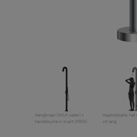
mengkraan (W&K water) +
maatindicatie: het
handdouche in zwart (KR06)
cm lang